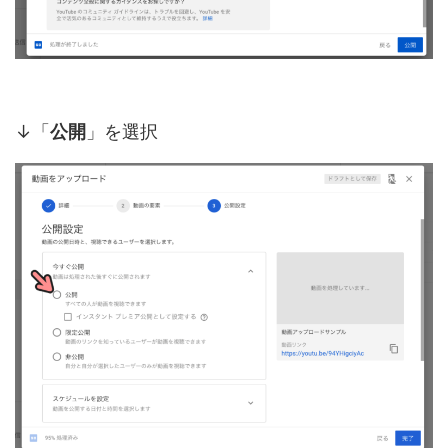
↓「
公開
」を選択