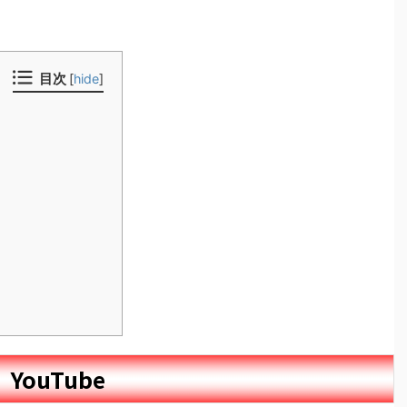
目次
[
hide
]
YouTube