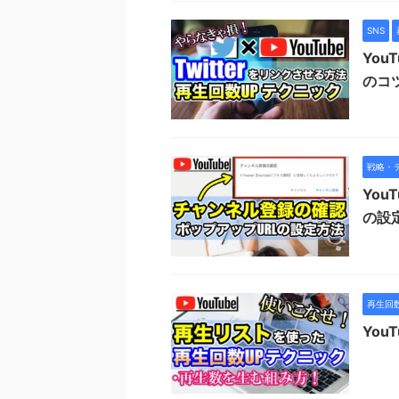
SNS
Yo
のコ
戦略・
Yo
の設
再生回数
Yo