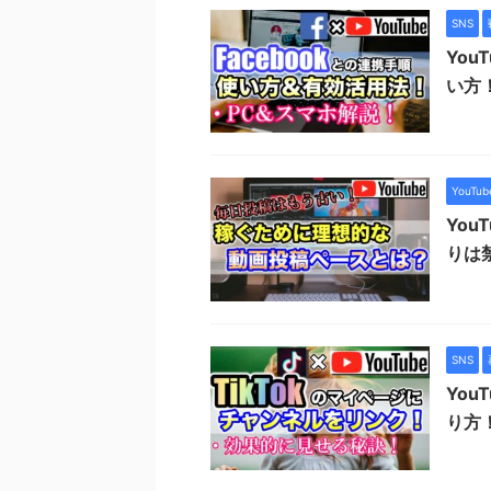
SNS
Yo
い方
YouT
Yo
りは
SNS
You
り方