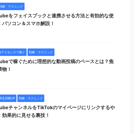
戦略・テクニック
uTubeをフェイスブックと連携させる方法と有効的な使
！パソコン＆スマホ解説！
ubeアドセンスで稼ぐ
戦略・テクニック
uTubeで稼ぐために理想的な動画投稿のペースとは？焦
禁物！
再生回数UP
戦略・テクニック
TubeチャンネルをTikTokのマイページにリンクするや
！効果的に見せる裏技！