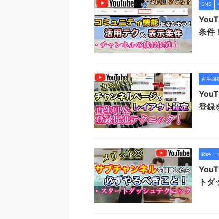
SNS
Yo
条件
再生回数
Yo
登録
戦略・
Yo
トダ